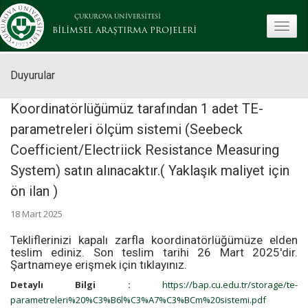
ÇUKUROVA ÜNİVERSİTESİ
toggle
BİLİMSEL ARAŞTIRMA PROJELERİ
Duyurular
Koordinatörlüğümüz tarafından 1 adet TE-
parametreleri ölçüm sistemi (Seebeck
Coefficient/Electriick Resistance Measuring
System) satın alınacaktır.( Yaklaşık maliyet için
ön ilan )
18 Mart 2025
Tekliflerinizi kapalı zarfla koordinatörlüğümüze elden
teslim ediniz. Son teslim tarihi 26 Mart 2025'dir.
Şartnameye erişmek için tıklayınız.
Detaylı Bilgi :
https://bap.cu.edu.tr/storage/te-
parametreleri%20%C3%B6l%C3%A7%C3%BCm%20sistemi.pdf